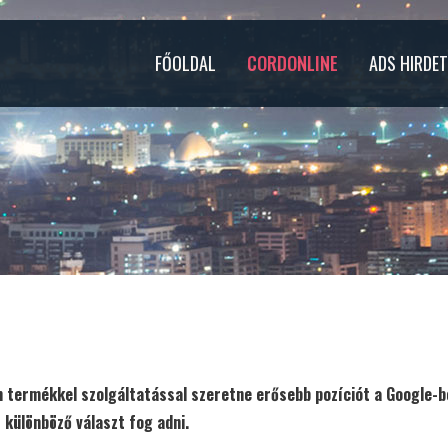
FŐOLDAL
CORDONLINE
ADS HIRDE
termékkel szolgáltatással szeretne erősebb pozíciót a Google-be
különböző választ fog adni.