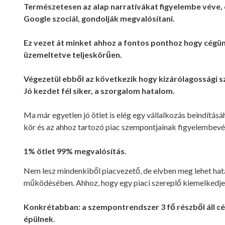
Természetesen az alap narratívákat figyelembe véve, 
Google szociál, gondolják megvalósítani.
Ez vezet át minket ahhoz a fontos ponthoz hogy cégün
üzemeltetve teljeskörűen.
Végezetül ebből az következik hogy kizárólagossági sz
Jó kezdet fél siker, a szorgalom hatalom.
Ma már egyetlen jó ötlet is elég egy vállalkozás beindítás
kör és az ahhoz tartozó piac szempontjainak figyelembevét
1% ötlet 99% megvalósítás.
Nem lesz mindenkiből piacvezető, de elvben meg lehet határ
működésében. Ahhoz, hogy egy piaci szereplő kiemelkedjen
Konkrétabban: a
szempontrendszer 3 fő részből áll
cé
épülnek
.