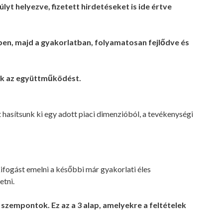
t helyezve, fizetett hirdetéseket is ide értve
vben, majd a gyakorlatban, folyamatosan fejlődve és
juk az együttműködést.
t hasítsunk ki egy adott piaci dimenzióból, a tevékenységi
kifogást emelni a későbbi már gyakorlati éles
etni.
szempontok. Ez az a 3 alap, amelyekre a feltételek