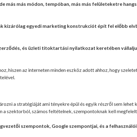
de más más módon, tempóban, más más felületeketre hangsúly
k kizárólag egyedi marketing konstrukciót épít fel előbb el
erződés, és üzleti titoktartási nyilatkozat keretében vállal
ához, hiszen az interneten minden eszköz adott ahhoz, hogy szelete
elével.
ozni a stratégiáját ami tényekre épül és egyik részről sem lehet 
 a szektorból, számos feltételnek, szempontoknak kell megfelelt
gvezetői szempontok, Google szempontjai, és a felhasználói 